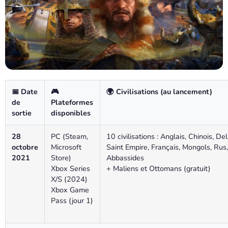
📅 Date
🎮
🌍 Civilisations (au lancement)
de
Plateformes
sortie
disponibles
28
PC (Steam,
10 civilisations : Anglais, Chinois, Del
octobre
Microsoft
Saint Empire, Français, Mongols, Rus,
2021
Store)
Abbassides
Xbox Series
+ Maliens et Ottomans (gratuit)
X/S (2024)
Xbox Game
Pass (jour 1)