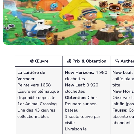
🎨 Œuvre
💰 Prix & Obtention
🔍 Authen
La Laitière de
New Horizons:
4 980
New Leaf:
Vermeer
clochettes
coiffe blan
Peinte vers 1658
New Leaf:
3 920
tête
Œuvre emblématique
clochettes
New Horiz
disponible depuis le
Obtention:
Chez
Observer le
1er Animal Crossing
Rounard sur son
lait fin (pa
Une des 43 œuvres
bateau
Fausse:
Coi
collectionnables
1 seule œuvre par
absente ou 
visite
abondant
Livraison le