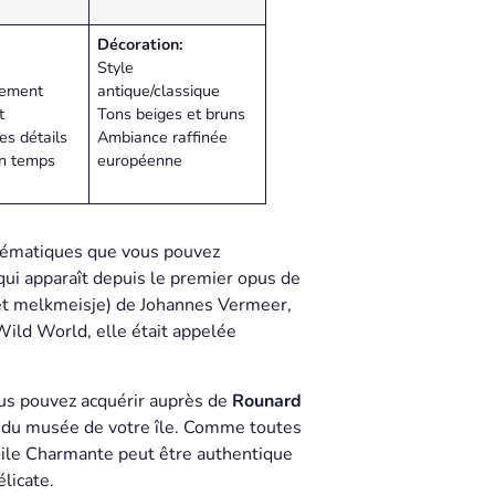
Décoration:
Style
sement
antique/classique
t
Tons beiges et bruns
es détails
Ambiance raffinée
n temps
européenne
blématiques que vous pouvez
qui apparaît depuis le premier opus de
t melkmeisje) de Johannes Vermeer,
Wild World, elle était appelée
ous pouvez acquérir auprès de
Rounard
on du musée de votre île. Comme toutes
oile Charmante peut être authentique
élicate.