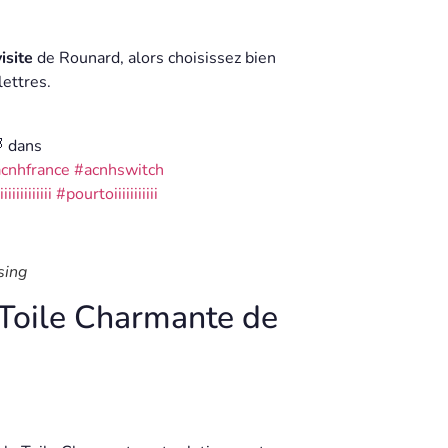
isite
de Rounard, alors choisissez bien
lettres.
 dans
cnhfrance
#acnhswitch
iiiiiiiiiii
#pourtoiiiiiiiiiii
sing
 Toile Charmante de