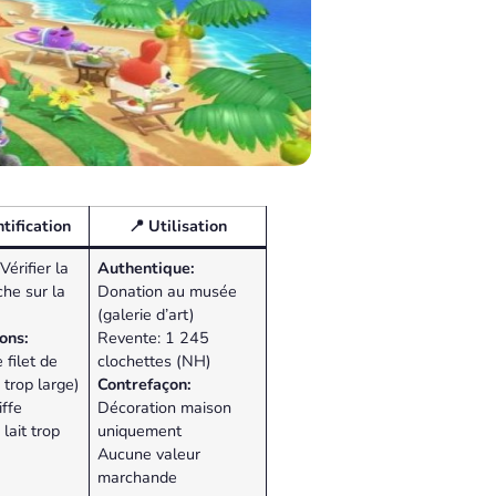
tification
📍 Utilisation
Vérifier la
Authentique:
che sur la
Donation au musée
(galerie d’art)
ons:
Revente: 1 245
 filet de
clochettes (NH)
s trop large)
Contrefaçon:
ffe
Décoration maison
lait trop
uniquement
Aucune valeur
marchande