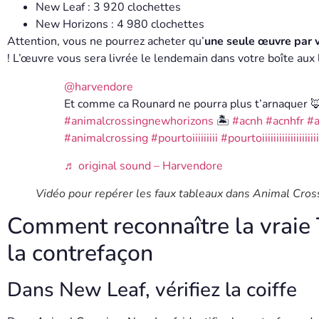
New Leaf : 3 920 clochettes
New Horizons : 4 980 clochettes
Attention, vous ne pourrez acheter qu’
une seule œuvre par v
! L’œuvre vous sera livrée le lendemain dans votre boîte aux 
@harvendore
Et comme ca Rounard ne pourra plus t’arnaquer 
#animalcrossingnewhorizons
🏝️
#acnh
#acnhfr
#a
#animalcrossing
#pourtoiiiiiiiii
#pourtoiiiiiiiiiiiiiiiiiiiiii
♬ original sound – Harvendore
Vidéo pour repérer les faux tableaux dans Animal Cros
Comment reconnaître la vraie
la contrefaçon
Dans New Leaf, vérifiez la coiffe