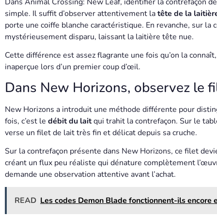
Dans Animal Crossing: New Leaf, identifier la contrefaçon d
simple. Il suffit d’observer attentivement la
tête de la laitièr
porte une coiffe blanche caractéristique. En revanche, sur la c
mystérieusement disparu, laissant la laitière tête nue.
Cette différence est assez flagrante une fois qu’on la connaît
inaperçue lors d’un premier coup d’œil.
Dans New Horizons, observez le fil
New Horizons a introduit une méthode différente pour disting
fois, c’est le
débit du lait
qui trahit la contrefaçon. Sur le tab
verse un filet de lait très fin et délicat depuis sa cruche.
Sur la contrefaçon présente dans New Horizons, ce filet dev
créant un flux peu réaliste qui dénature complètement l’œuvr
demande une observation attentive avant l’achat.
READ
Les codes Demon Blade fonctionnent-ils encore