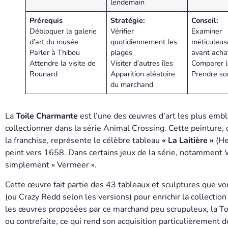
lendemain
Prérequis
Stratégie:
Conseil:
Débloquer la galerie
Vérifier
Examiner
d’art du musée
quotidiennement les
méticuleu
Parler à Thibou
plages
avant acha
Attendre la visite de
Visiter d’autres îles
Comparer l
Rounard
Apparition aléatoire
Prendre so
du marchand
La
Toile Charmante
est l’une des œuvres d’art les plus em
collectionner dans la série Animal Crossing. Cette peinture, 
la franchise, représente le célèbre tableau
« La Laitière »
(He
peint vers 1658. Dans certains jeux de la série, notamment 
simplement « Vermeer ».
Cette œuvre fait partie des 43 tableaux et sculptures que v
(ou Crazy Redd selon les versions) pour enrichir la collecti
les œuvres proposées par ce marchand peu scrupuleux, la T
ou contrefaite, ce qui rend son acquisition particulièrement d