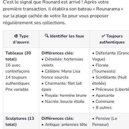
C’est le signal que Rounard est arrivé ! Après votre
première transaction, il établira son bateau « Rounarama »
sur la plage cachée de votre île pour vous proposer
régulièrement ses collections.
🎨 Type
🔍 Identifier les faux
✅ Toujours
d’œuvre
authentiques
Tableaux (30
Différences clés:
• Déferlante (Gran
total)
• Détaillée: hortensias
Vague)
16 avec
violets
• Florale
contrefaçons
• Célèbre: Mona Lisa
(Tournesols)
14 toujours
fronce sourcils
• Scintillante (Nuit
authentiques
• Charmante: filet lait
étoilée)
Prix variable
épais
• Précieuse (Liberté
• Royale: hermine brune
• Apaisante
• Nacrée: boucle étoile
• Commune
+ 8 autres
Sculptures (13
Différences clés:
• Pensive (Le
total)
• Antique: antennes tête
Penseur)