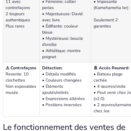
11 avec
• Féminine: collier
• Imposante
contrefaçons
perles
(Kamehameha Ier)
2 toujours
• Majestueuse: David
authentiques
avec livre
Seulement 2
Plus rares
• Édifiante: couleur
garanties
bleue
• Mystérieuse: boucle
d’oreille
• Athlétique: montre
poignet
⚠️ Contrefaçons
Détection:
🚢 Accès Rounard:
Revente: 10
• Détails modifiés
• Bateau plage
clochettes
• Couleurs changées
cachée
Non exposables
• Éléments
• 4 œuvres/visite
musée
ajoutés/retirés
• Peut venir chez J
• Expressions altérées
(v2.0)
• Positions inversées
• 2 œuvres/semain
chez Joe
Le fonctionnement des ventes de