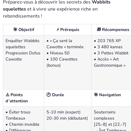
Préparez-vous à découvrir les secrets des
Wabbits
squelettes
et à vivre une expérience riche en
rebondissements !
🎯 Objectif
⚡ Prérequis
🎁 Récompenses
Enquêter Wabbits
• « Ça sent la
• 203 765 XP
squelettes
Cawotte » terminée
• 3 480 kamas
Progression Dofus
• Niveau 50
• 3 Pattes Wabbit
Cawotte
• 100 Cawottes
• Accès « Art
(bonus)
Gastronomique »
⚠️ Points
🕐 Durée
🎯 Navigation
d’attention
• Éviter trous
5-10 min (expert)
Souterrains
Tombeaux
20-30 min (débutant)
complexes
• Chemin invisible
[25,-8] et [22,-7]
• Différences
→ Îlot Tombeaux